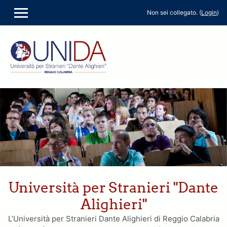
Non sei collegato. (
Login
)
PANNELLO LATERALE
Vai al contenuto principale
Università per Stranieri "Dante
Alighieri"
L’Università per Stranieri Dante Alighieri di Reggio Calabria