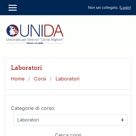
Vai al contenuto principale
Non sei collegato. (
Login
)
PANNELLO LATERALE
Laboratori
Home
Corsi
Laboratori
Categorie di corso:
Cerca corsi